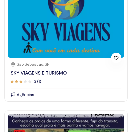
Centro Comercial
Emergências
Eventos
Eventos e Casamentos
Guias e Monitores
Histórico, cultural e religioso
Hospedagem
São Sebastião, SP
SKY VIAGENS E TURISMO
Locação de veículos
3 (1)
Natureza
Posto de combustível
Agências
Praias
Restaurantes
Supermercados