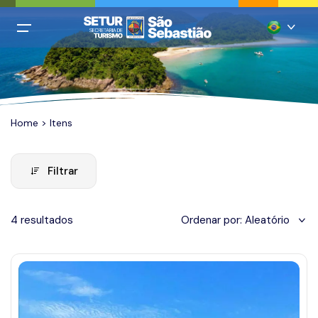
All filters
Menu Principal
Português
Login
Inglês
Cadastro
Home
>
Itens
Espanhol
Italiano
Home
Filtrar
Francês
Praias
Chinês mandarim
4 resultados
Ordenar por:
Aleatório
Restaurantes
Quando você está viajando?
Alemão
Hospedagem
Adicionar datas
Agências
Casamentos
January 2024