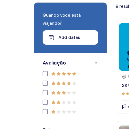
8 resu
Quando você está
viajando?
Add datas
January 2024
Avaliação
Sun
Mon
Tue
Wed
Thu
SK
31
1
2
3
4
7
8
9
10
11
14
15
16
17
18