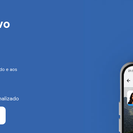
vo
do e aos
nalizado