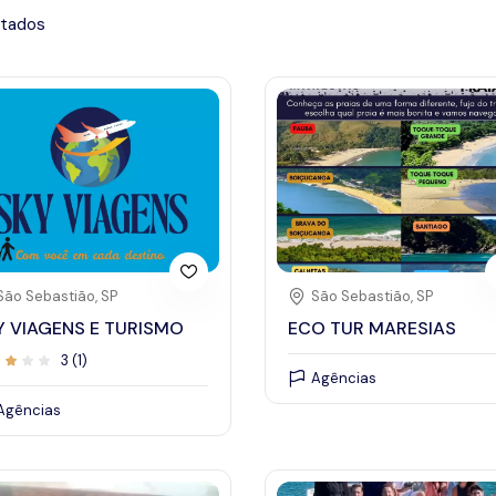
ltados
February 2024
São Sebastião, SP
São Sebastião, SP
Fri
Sat
Sun
Mon
Tue
Wed
Thu
Y VIAGENS E TURISMO
ECO TUR MARESIAS
5
6
28
29
30
31
1
3 (1)
Agências
Agências
12
13
4
5
6
7
8
19
20
11
12
13
14
15