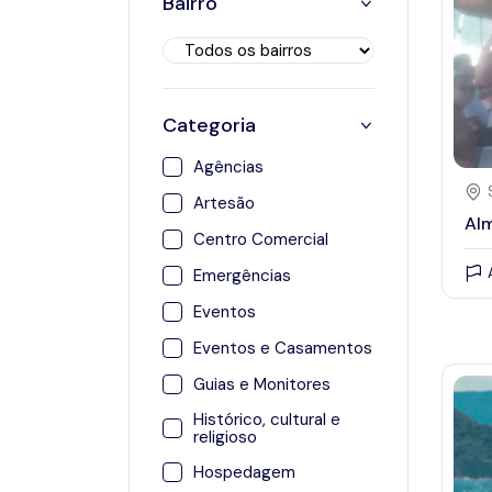
Bairro
21
22
23
24
25
28
29
30
31
Categoria
Agências
Artesão
Alm
Centro Comercial
Emergências
Eventos
Eventos e Casamentos
Guias e Monitores
Histórico, cultural e
religioso
Hospedagem