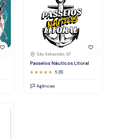
23
24
17
18
19
20
21
2
24
25
26
27
28
2
31
São Sebastião, SP
Passeios Náuticos Litoral
5 (8)
Agências