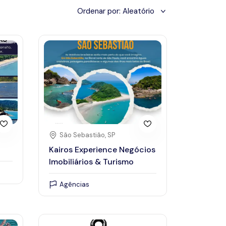
Ordenar por:
Aleatório
Prêmios
March 2024
São Sebastião, SP
Fri
Sat
Sun
Mon
Tue
Wed
Thu
Fr
Kairos Experience Negócios
Imobiliários & Turismo
2
3
25
26
27
28
29
1
Agências
9
10
3
4
5
6
7
8
16
17
10
11
12
13
14
15