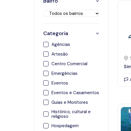
Bairro
21
22
23
24
25
28
29
30
31
Categoria
Agências
Artesão
Centro Comercial
Sim
Emergências
Eventos
Eventos e Casamentos
Guias e Monitores
Histórico, cultural e
religioso
Hospedagem