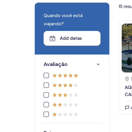
15 res
Quando você está
viajando?
Add datas
January 2024
Avaliação
Sun
Mon
Tue
Wed
Thu
AG
CA
31
1
2
3
4
7
8
9
10
11
14
15
16
17
18