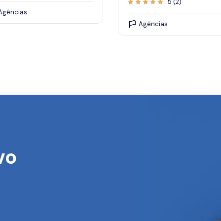
5 (2)
Agências
Agências
vo