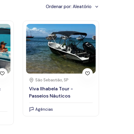
Ordenar por:
Aleatório
Prêmios
March 2024
São Sebastião, SP
Fri
Sat
Sun
Mon
Tue
Wed
Thu
Fr
&
Viva Ilhabela Tour -
Passeios Náuticos
2
3
25
26
27
28
29
1
Agências
9
10
3
4
5
6
7
8
16
17
10
11
12
13
14
15