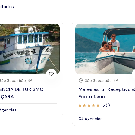
ultados
February 2024
São Sebastião, SP
São Sebastião, SP
Fri
Sat
Sun
Mon
Tue
Wed
Thu
ENCIA DE TURISMO
MaresiasTur Receptivo 
IÇARA
Ecoturismo
5
6
28
29
30
31
1
5 (1)
Agências
12
13
4
5
6
7
8
Agências
19
20
11
12
13
14
15