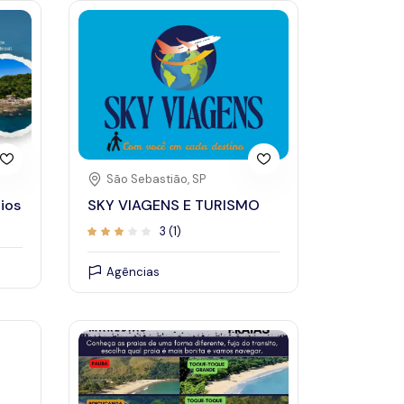
23
24
17
18
19
20
21
2
24
25
26
27
28
2
31
São Sebastião, SP
ios
SKY VIAGENS E TURISMO
3 (1)
Agências