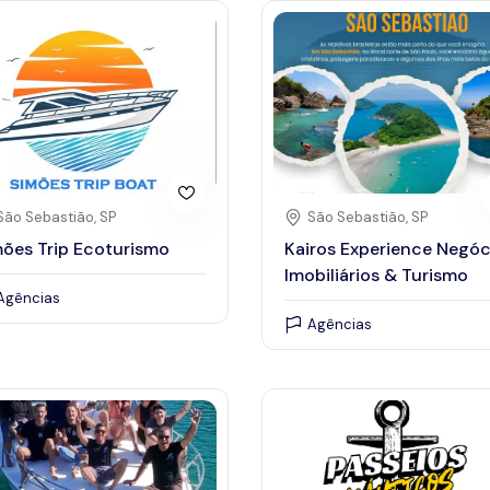
26
27
18
19
20
21
22
25
26
27
28
29
São Sebastião, SP
São Sebastião, SP
ões Trip Ecoturismo
Kairos Experience Negóc
Imobiliários & Turismo
Agências
Agências