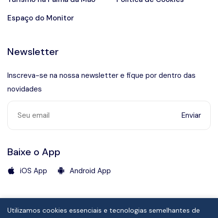
Espaço do Monitor
Newsletter
Inscreva-se na nossa newsletter e fique por dentro das
novidades
Enviar
Baixe o App
iOS App
Android App
Fale com a Secretaria de Turismo
(12) 3892-2620
Utilizamos cookies essenciais e tecnologias semelhantes de
© Copyright