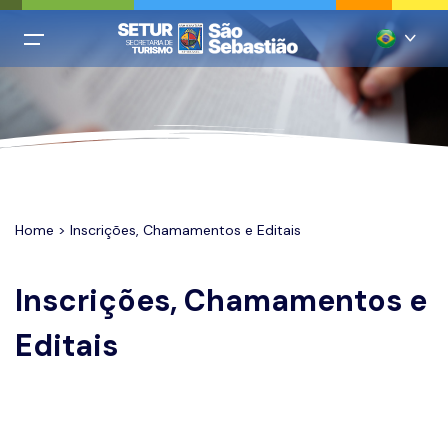
All filters
Menu Principal
Português
Login
Inglês
Cadastro
Espanhol
Italiano
Home
> Inscrições, Chamamentos e Editais
Home
Francês
Praias
Inscrições, Chamamentos e
Chinês mandarim
Restaurantes
Editais
Alemão
Hospedagem
Agências
Casamentos