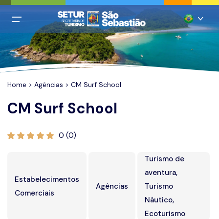
All filters
Menu Principal
Português
Login
Inglês
Cadastro
Home
>
Agências
> CM Surf School
Espanhol
CM Surf School
Italiano
Home
Francês
Praias
0 (0)
Chinês mandarim
Restaurantes
Turismo de
Alemão
Hospedagem
aventura,
Estabelecimentos
Agências
Turismo
Agências
Comerciais
Náutico,
Casamentos
Ecoturismo