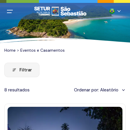
All filters
Menu Principal
Português
Login
Inglês
Cadastro
Home
>
Eventos e Casamentos
Espanhol
Italiano
Home
Filtrar
Francês
Praias
Chinês mandarim
8 resultados
Ordenar por:
Aleatório
Restaurantes
Quando você está viajando?
Alemão
Hospedagem
Adicionar datas
Agências
Casamentos
January 2024