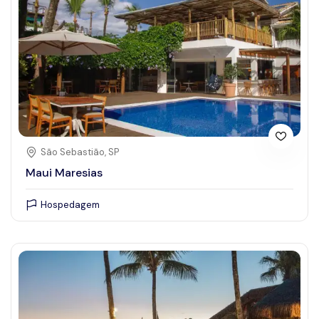
Ver todas as categorias
Grupo
Estabelecimentos Comerciais
Eventos
Pontos Turísticos
Serviços
São Sebastião, SP
Maui Maresias
Amenidades e serviços
Hospedagem
Selecionar características