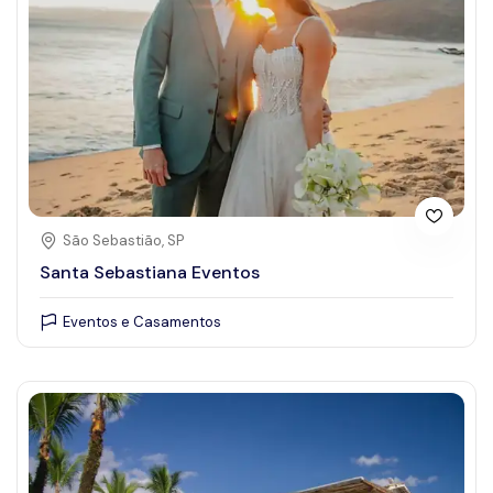
Centro Comercial
Emergências
Eventos
Eventos e Casamentos
Guias e Monitores
Histórico, cultural e religioso
Hospedagem
São Sebastião, SP
Santa Sebastiana Eventos
Locação de veículos
Natureza
Eventos e Casamentos
Posto de combustível
Praias
Restaurantes
Supermercados