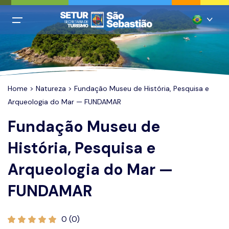
All filters
Menu Principal
Português
Login
Inglês
Cadastro
Home
>
Natureza
> Fundação Museu de História, Pesquisa e
Espanhol
Arqueologia do Mar — FUNDAMAR
Italiano
Home
Fundação Museu de
Francês
Praias
História, Pesquisa e
Chinês mandarim
Restaurantes
Arqueologia do Mar —
Alemão
Hospedagem
FUNDAMAR
Agências
0 (0)
Casamentos