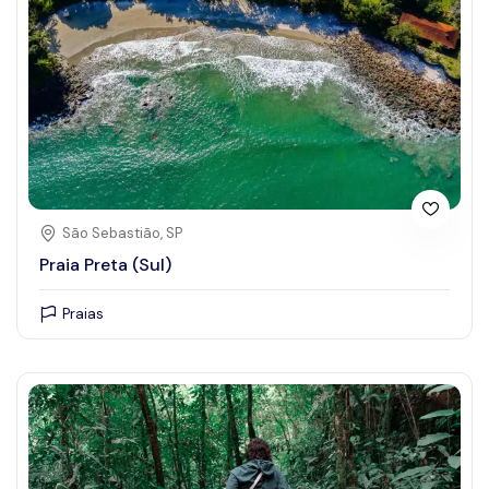
Ver todas as categorias
Grupo
Estabelecimentos Comerciais
Eventos
Pontos Turísticos
Serviços
São Sebastião, SP
Praia Preta (Sul)
Amenidades e serviços
Praias
Selecionar características