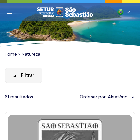
All filters
Menu Principal
Português
Login
Inglês
Cadastro
Home
>
Natureza
Espanhol
Italiano
Home
Filtrar
Francês
Praias
Chinês mandarim
61 resultados
Ordenar por:
Aleatório
Restaurantes
Quando você está viajando?
Alemão
Hospedagem
Adicionar datas
Agências
Casamentos
January 2024