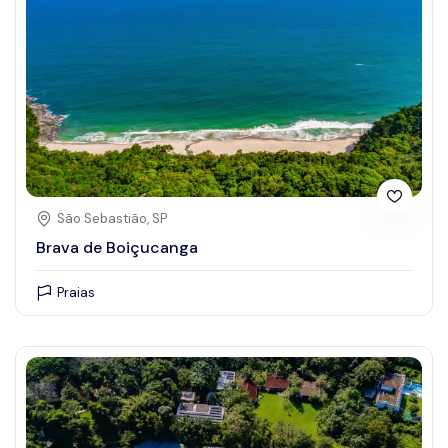
Centro Comercial
Emergências
Eventos
Eventos e Casamentos
Guias e Monitores
Histórico, cultural e religioso
Hospedagem
São Sebastião, SP
Brava de Boiçucanga
Locação de veículos
Natureza
Praias
Posto de combustível
Praias
Restaurantes
Supermercados