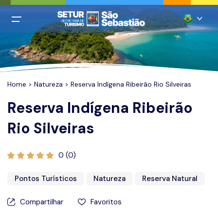
All filters
Menu Principal
Português
Login
Inglês
Cadastro
Home
>
Natureza
> Reserva Indígena Ribeirão Rio Silveiras
Espanhol
Reserva Indígena Ribeirão
Italiano
Home
Rio Silveiras
Francês
Praias
Chinês mandarim
Restaurantes
0 (0)
Alemão
Hospedagem
Pontos Turísticos
Natureza
Reserva Natural
Agências
Compartilhar
Favoritos
Casamentos