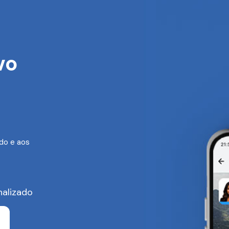
vo
do e aos
nalizado