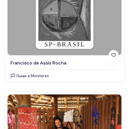
Ver todas as categorias
Grupo
Estabelecimentos Comerciais
Eventos
Pontos Turísticos
Serviços
Francisco de Assis Rocha
Guias e Monitores
Amenidades e serviços
Selecionar características