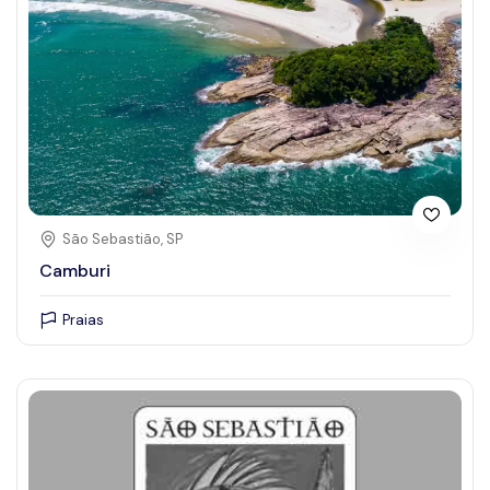
Centro Comercial
Emergências
Eventos
Eventos e Casamentos
Guias e Monitores
Histórico, cultural e religioso
Hospedagem
São Sebastião, SP
Camburi
Locação de veículos
Natureza
Praias
Posto de combustível
Praias
Restaurantes
Supermercados