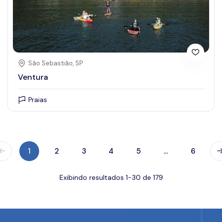
São Sebastião, SP
Ventura
Praias
1
2
3
4
5
...
6
Exibindo resultados 1-30 de 179