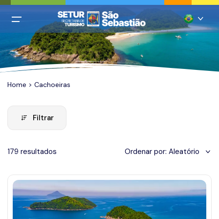
All filters
Menu Principal
Português
Login
Inglês
Cadastro
Home
>
Cachoeiras
Espanhol
Italiano
Home
Filtrar
Francês
Praias
Chinês mandarim
179 resultados
Ordenar por:
Aleatório
Restaurantes
Quando você está viajando?
Alemão
Hospedagem
Adicionar datas
Agências
Casamentos
January 2024