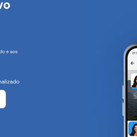
vo
do e aos
nalizado