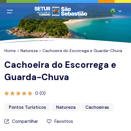
All filters
Menu Principal
Português
Login
Inglês
Cadastro
Home
>
Natureza
> Cachoeira do Escorrega e Guarda-Chuva
Espanhol
Cachoeira do Escorrega e
Italiano
Home
Guarda-Chuva
Francês
Praias
Chinês mandarim
Restaurantes
0 (0)
Alemão
Hospedagem
Pontos Turísticos
Natureza
Cachoeiras
Agências
Compartilhar
Favoritos
Casamentos