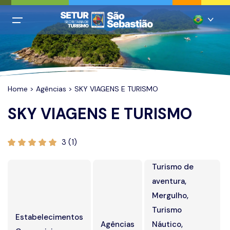
All filters
Menu Principal
Português
Login
Inglês
Cadastro
Home
>
Agências
> SKY VIAGENS E TURISMO
Espanhol
SKY VIAGENS E TURISMO
Italiano
Home
Francês
Praias
3 (1)
Chinês mandarim
Restaurantes
Turismo de
Alemão
Hospedagem
aventura,
Mergulho,
Agências
Turismo
Estabelecimentos
Casamentos
Agências
Náutico,