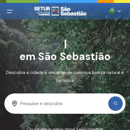
All filters
Menu Principal
Português
Login
Explore as b
Inglês
Cadastro
em São Sebastião
Espanhol
Italiano
Home
Descubra a cidade e encante-se com sua beleza natural e
Francês
Praias
histórica
Chinês mandarim
Restaurantes
Alemão
Hospedagem
Agências
Casamentos
Ou navegue pelos tipos selecionados