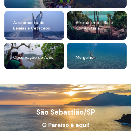
Avistamento de
Afroturismo e Base
Baleias e Cetáceos
Comunitária
Observação de Aves
Mergulho
São Sebastião/SP
O Paraíso é aqui!