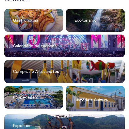
Gastronomia
Ecoturismo
Calendário de eventos
Compras e Artesanatos
Hospedagem
História e Cultura
Esportes