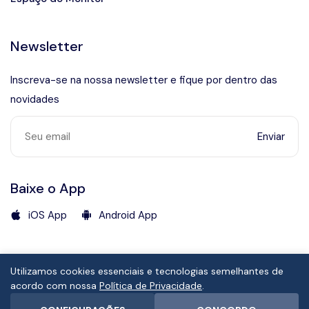
Newsletter
Inscreva-se na nossa newsletter e fique por dentro das
novidades
Enviar
Baixe o App
iOS App
Android App
Fale com a Secretaria de Turismo
(12) 3892-2620
Utilizamos cookies essenciais e tecnologias semelhantes de
© Copyright
acordo com nossa
Política de Privacidade
.
Prefeitura Municipal de São Sebastião/SP
GPN Group